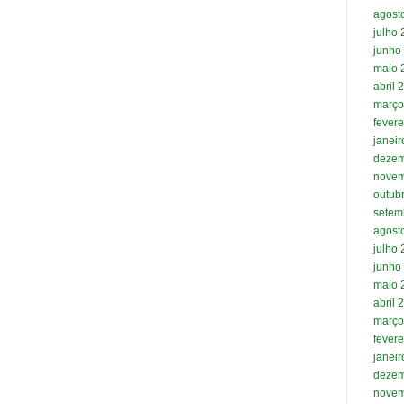
agost
julho
junho
maio 
abril 
março
fevere
janei
dezem
novem
outub
setem
agost
julho
junho
maio 
abril 
março
fevere
janei
dezem
novem