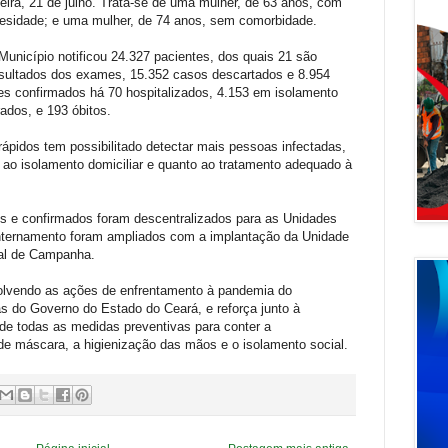
feira, 21 de julho. Trata-se de uma mulher, de 63 anos, com
besidade; e uma mulher, de 74 anos, sem comorbidade.
o Município notificou 24.327 pacientes, dos quais 21 são
sultados dos exames, 15.352 casos descartados e 8.954
es confirmados há 70 hospitalizados, 4.153 em isolamento
rados, e 193 óbitos.
rápidos tem possibilitado detectar mais pessoas infectadas,
o ao isolamento domiciliar e quanto ao tratamento adequado à
s e confirmados foram descentralizados para as Unidades
internamento foram ampliados com a implantação da Unidade
al de Campanha.
volvendo as ações de enfrentamento à pandemia do
s do Governo do Estado do Ceará, e reforça junto à
e todas as medidas preventivas para conter a
e máscara, a higienização das mãos e o isolamento social.