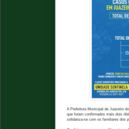
A Prefeitura Municipal de Juazeiro d
que foram confirmados mais dois óbi
solidariza-se com os familiares dos 