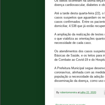
Os óbitos ocorreram na última terça-
doença cardiovascular, diabetes e o
Até a tarde desta quarta-feira (22), 
casos suspeitos que aguardam os re
casos confirmados. Entre os pacient
domiciliar, 4.538 que já estão recupe
A ampliação da realização de testes 
o que viabiliza as orientações quant
necessidade de cada caso.
Os atendimentos dos casos suspeito
Básicas de Saúde, e os leitos para 
de Combate ao Covid-19 e do Hospit
A Prefeitura Municipal segue desen
coronavírus, alinhada com as medida
população a necessidade da adoção d
disseminação da doença, como uso d
By
robertomoreira
at
julho 22, 2020