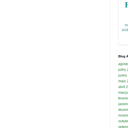
Blog A
agost
julho
junho
maio 
abril 
março
fevere
janei
dezem
novem
outub
setem