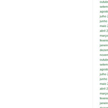
outub
setem
agost
julho
junho
maio 
abril 
março
fevere
janei
dezem
novem
outub
setem
agost
julho
junho
maio 
abril 
março
fevere
janei
dezem