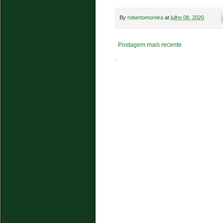
By
robertomoreira
at
julho 08, 2020
Postagem mais recente
.