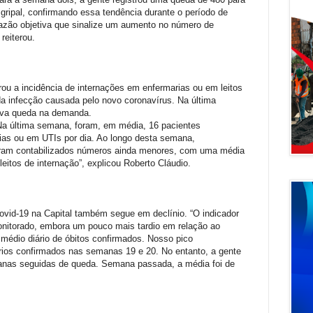
gripal, confirmando essa tendência durante o período de
azão objetiva que sinalize um aumento no número de
reiterou.
ou a incidência de internações em enfermarias ou em leitos
da infecção causada pelo novo coronavírus. Na última
siva queda na demanda.
Na última semana, foram, em média, 16 pacientes
as ou em UTIs por dia. Ao longo desta semana,
oram contabilizados números ainda menores, com uma média
leitos de internação”, explicou Roberto Cláudio.
vid-19 na Capital também segue em declínio. “O indicador
onitorado, embora um pouco mais tardio em relação ao
médio diário de óbitos confirmados. Nosso pico
ários confirmados nas semanas 19 e 20. No entanto, a gente
nas seguidas de queda. Semana passada, a média foi de