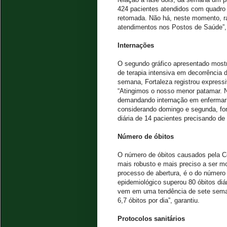
424 pacientes atendidos com quadro 
retomada. Não há, neste momento, r
atendimentos nos Postos de Saúde”, 
Internações
O segundo gráfico apresentado mostr
de terapia intensiva em decorrência 
semana, Fortaleza registrou expres
“Atingimos o nosso menor patamar. 
demandando internação em enfermari
considerando domingo e segunda, f
diária de 14 pacientes precisando de 
Número de óbitos
O número de óbitos causados pela Co
mais robusto e mais preciso a ser m
processo de abertura, é o do número 
epidemiológico superou 80 óbitos di
vem em uma tendência de sete sema
6,7 óbitos por dia”, garantiu.
Protocolos sanitários