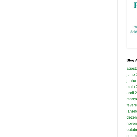
Blog A
agost
julho
junho
maio 
abril 
março
fevere
janei
dezem
novem
outub
setem