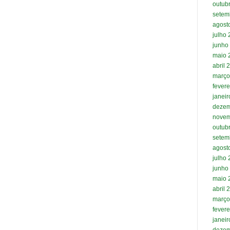
outub
setem
agost
julho
junho
maio 
abril 
março
fevere
janei
dezem
novem
outub
setem
agost
julho
junho
maio 
abril 
março
fevere
janei
dezem