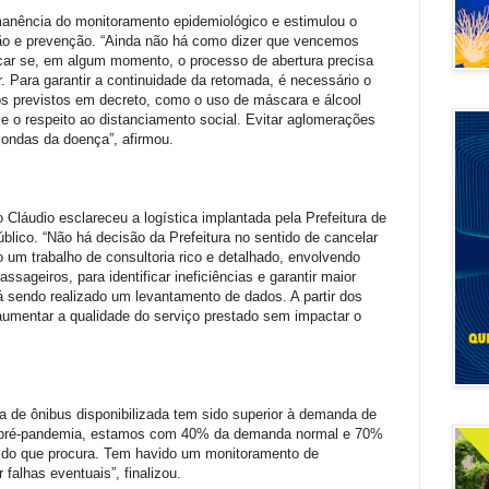
anência do monitoramento epidemiológico e estimulou o
o e prevenção. “Ainda não há como dizer que vencemos
car se, em algum momento, o processo de abertura precisa
r. Para garantir a continuidade da retomada, é necessário o
os previstos em decreto, como o uso de máscara e álcool
 e o respeito ao distanciamento social. Evitar aglomerações
 ondas da doença”, afirmou.
 Cláudio esclareceu a logística implantada pela Prefeitura de
úblico. “Não há decisão da Prefeitura no sentido de cancelar
um trabalho de consultoria rico e detalhado, envolvendo
ssageiros, para identificar ineficiências e garantir maior
tá sendo realizado um levantamento de dados. A partir dos
umentar a qualidade do serviço prestado sem impactar o
ota de ônibus disponibilizada tem sido superior à demanda de
o pré-pandemia, estamos com 40% da demanda normal e 70%
ta do que procura. Tem havido um monitoramento de
 falhas eventuais”, finalizou.