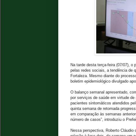
Na tarde desta terça-feira (07/07), o
pelas redes sociais, a tendência de
Fortaleza. Mesmo diante do processo
boletim epidemiológico divulgado apo
O balanço semanal apresentado, comp
por serviços de saúde em virtude de
pacientes sintomáticos atendidos pel
quinta semana de retomada progressi
em comparação às semanas anteriore
número de casos”, introduziu o Prefei
Nessa perspectiva, Roberto Cláudio 
relação à fase dois, da semana um p