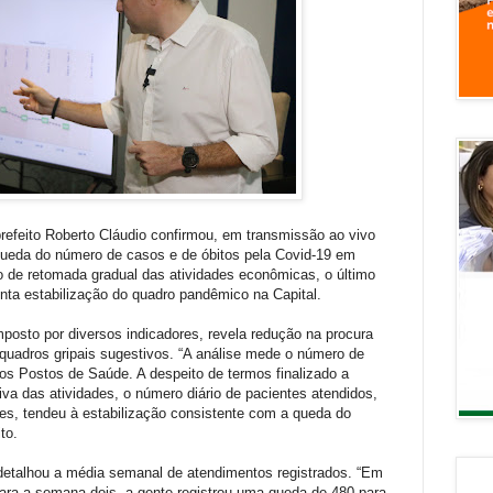
 prefeito Roberto Cláudio confirmou, em transmissão ao vivo
 queda do número de casos e de óbitos pela Covid-19 em
 de retomada gradual das atividades econômicas, o último
nta estabilização do quadro pandêmico na Capital.
osto por diversos indicadores, revela redução na procura
 quadros gripais sugestivos. “A análise mede o número de
os Postos de Saúde. A despeito de termos finalizado a
va das atividades, o número diário de pacientes atendidos,
s, tendeu à estabilização consistente com a queda do
to.
detalhou a média semanal de atendimentos registrados. “Em
ara a semana dois, a gente registrou uma queda de 480 para