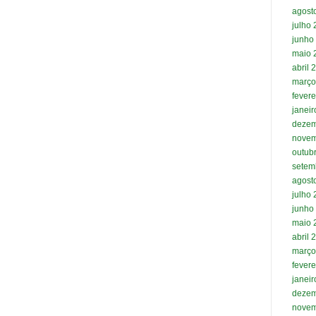
agost
julho
junho
maio 
abril 
março
fevere
janei
dezem
novem
outub
setem
agost
julho
junho
maio 
abril 
março
fevere
janei
dezem
novem