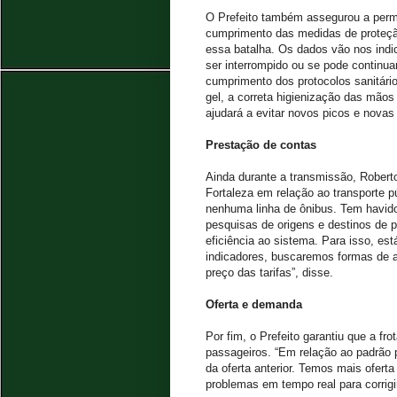
O Prefeito também assegurou a perm
cumprimento das medidas de proteçã
essa batalha. Os dados vão nos indi
ser interrompido ou se pode continua
cumprimento dos protocolos sanitári
gel, a correta higienização das mãos
ajudará a evitar novos picos e novas
Prestação de contas
Ainda durante a transmissão, Roberto
Fortaleza em relação ao transporte p
nenhuma linha de ônibus. Tem havido 
pesquisas de origens e destinos de pa
eficiência ao sistema. Para isso, es
indicadores, buscaremos formas de a
preço das tarifas”, disse.
Oferta e demanda
Por fim, o Prefeito garantiu que a fr
passageiros. “Em relação ao padrã
da oferta anterior. Temos mais ofer
problemas em tempo real para corrigir