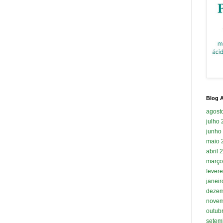
Blog A
agost
julho
junho
maio 
abril 
março
fevere
janei
dezem
novem
outub
setem