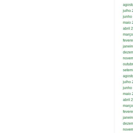
agost
julho
junho
maio 
abril 
março
fevere
janei
dezem
novem
outub
setem
agost
julho
junho
maio 
abril 
março
fevere
janei
dezem
novem