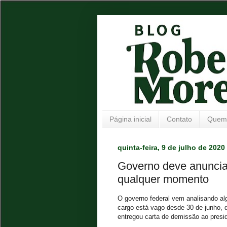
Página inicial
Contato
Quem
quinta-feira, 9 de julho de 2020
Governo deve anuncia
qualquer momento
O governo federal vem analisando a
cargo está vago desde 30 de junho, 
entregou carta de demissão ao presi