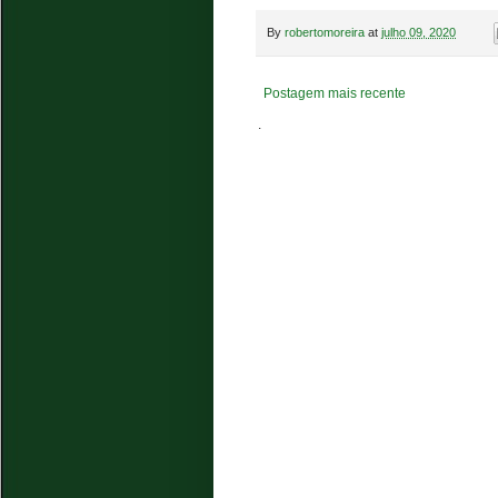
By
robertomoreira
at
julho 09, 2020
Postagem mais recente
.