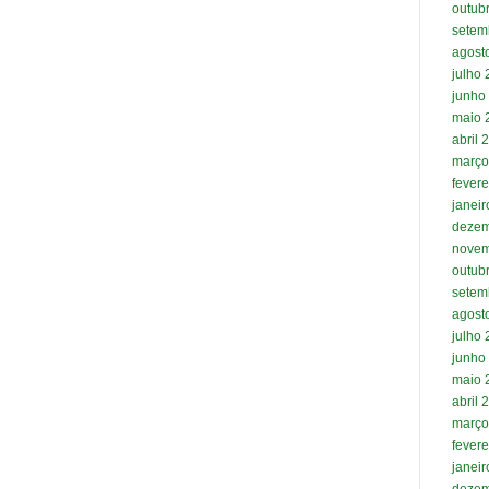
outub
setem
agost
julho
junho
maio 
abril 
março
fevere
janei
dezem
novem
outub
setem
agost
julho
junho
maio 
abril 
março
fevere
janei
dezem