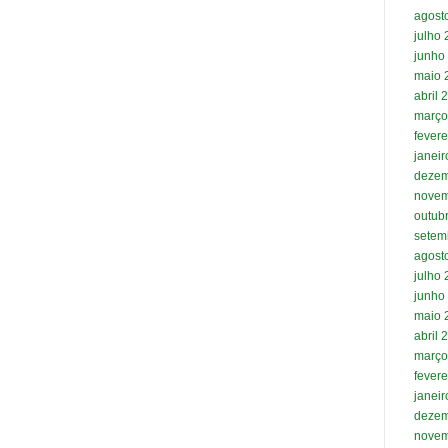
agost
julho
junho
maio 
abril 
março
fevere
janei
dezem
novem
outub
setem
agost
julho
junho
maio 
abril 
março
fevere
janei
dezem
novem