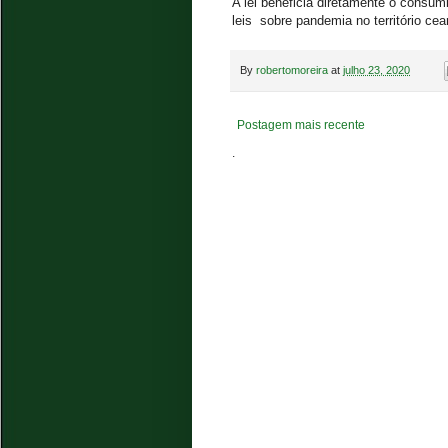
A lei beneficia diretamente o consum
leis sobre pandemia no território cea
By
robertomoreira
at
julho 23, 2020
Postagem mais recente
.