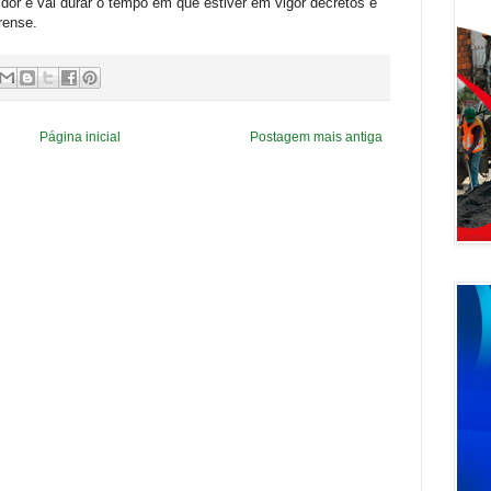
idor e vai durar o tempo em que estiver em vigor decretos e
rense.
Página inicial
Postagem mais antiga