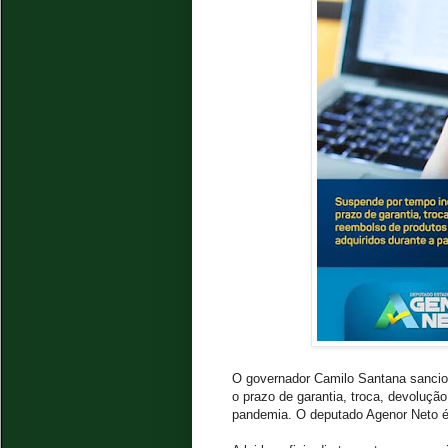
O governador Camilo Santana sancion
o prazo de garantia, troca, devoluçã
pandemia. O deputado Agenor Neto é 