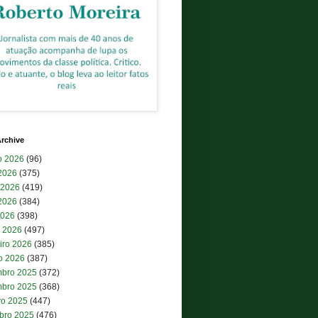
rchive
o 2026
(96)
 2026
(375)
 2026
(419)
2026
(384)
2026
(398)
 2026
(497)
iro 2026
(385)
ro 2026
(387)
bro 2025
(372)
bro 2025
(368)
ro 2025
(447)
bro 2025
(476)