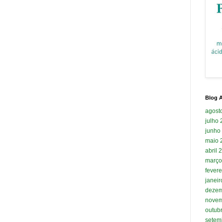
Blog A
agost
julho
junho
maio 
abril 
março
fevere
janei
dezem
novem
outub
setem