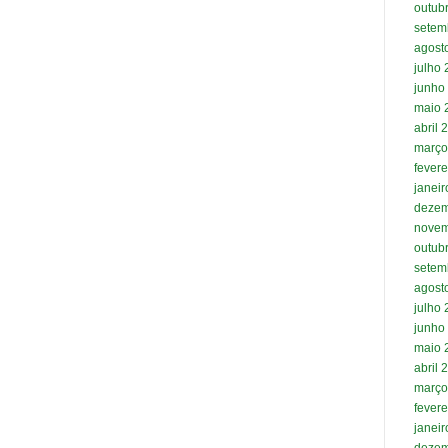
outub
setem
agost
julho
junho
maio 
abril 
março
fevere
janei
dezem
novem
outub
setem
agost
julho
junho
maio 
abril 
março
fevere
janei
dezem