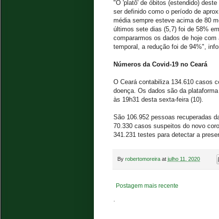
"O 'platô' de óbitos (estendido) des
ser definido como o período de aprox
média sempre esteve acima de 80 mor
últimos sete dias (5,7) foi de 58% 
compararmos os dados de hoje com a
temporal, a redução foi de 94%", inf
Números da Covid-19 no Ceará
O Ceará contabiliza 134.610 casos c
doença. Os dados são da plataforma 
às 19h31 desta sexta-feira (10).
São 106.952 pessoas recuperadas da 
70.330 casos suspeitos do novo coro
341.231 testes para detectar a prese
By
robertomoreira
at
julho 11, 2020
Postagem mais recente
.