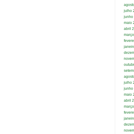
agost
julho
junho
maio 
abril 
março
fevere
janei
dezem
novem
outub
setem
agost
julho
junho
maio 
abril 
março
fevere
janei
dezem
novem