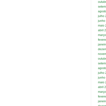
outub
setem
agost
julho
junho
maio 
abril 
março
fevere
janei
dezem
novem
outub
setem
agost
julho
junho
maio 
abril 
março
fevere
janei
dezem