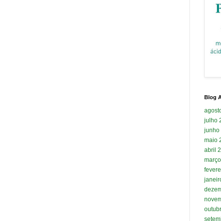
Blog A
agost
julho
junho
maio 
abril 
março
fevere
janei
dezem
novem
outub
setem