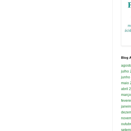
Blog A
agost
julho
junho
maio 
abril 
março
fevere
janei
dezem
novem
outub
setem