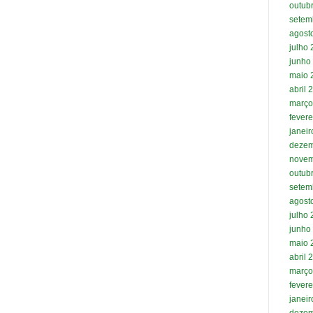
outub
setem
agost
julho
junho
maio 
abril 
março
fevere
janei
dezem
novem
outub
setem
agost
julho
junho
maio 
abril 
março
fevere
janei
dezem