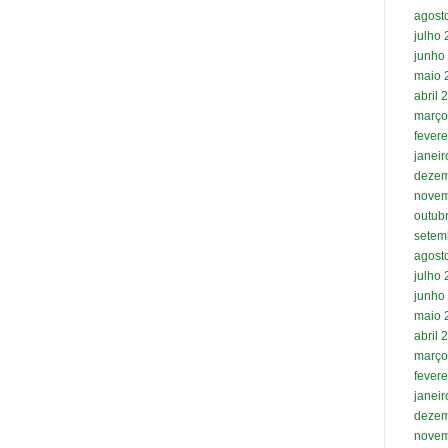
agost
julho
junho
maio 
abril 
março
fevere
janei
dezem
novem
outub
setem
agost
julho
junho
maio 
abril 
março
fevere
janei
dezem
novem