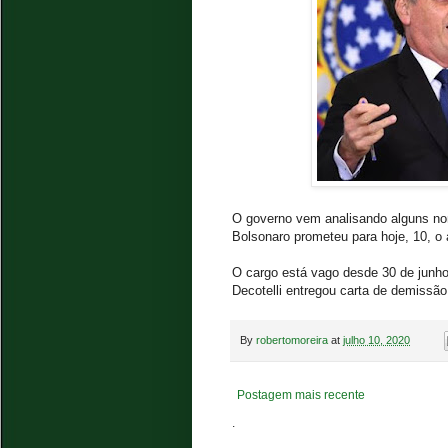
O governo vem analisando alguns no
Bolsonaro prometeu para hoje, 10, o
O cargo está vago desde 30 de junh
Decotelli entregou carta de demissão
By
robertomoreira
at
julho 10, 2020
Postagem mais recente
.