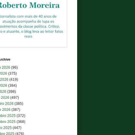
rchive
o 2026
(96)
 2026
(375)
 2026
(419)
2026
(384)
2026
(398)
 2026
(497)
iro 2026
(385)
ro 2026
(387)
bro 2025
(372)
bro 2025
(368)
ro 2025
(447)
bro 2025
(476)