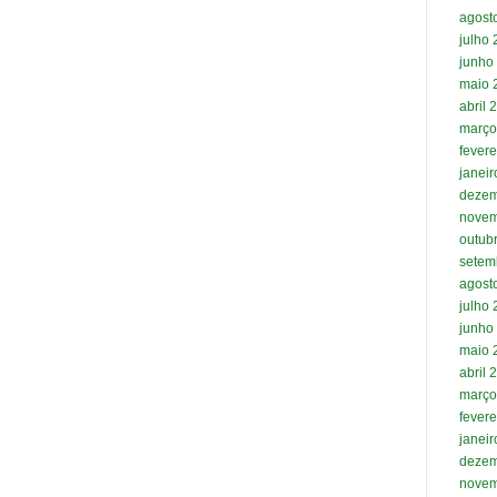
agost
julho
junho
maio 
abril 
março
fevere
janei
dezem
novem
outub
setem
agost
julho
junho
maio 
abril 
março
fevere
janei
dezem
novem