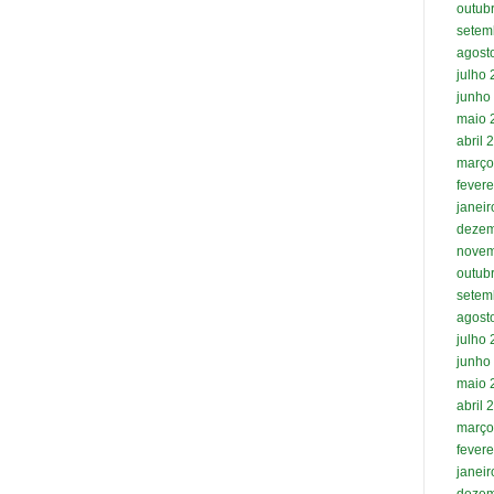
outub
setem
agost
julho
junho
maio 
abril 
março
fevere
janei
dezem
novem
outub
setem
agost
julho
junho
maio 
abril 
março
fevere
janei
dezem