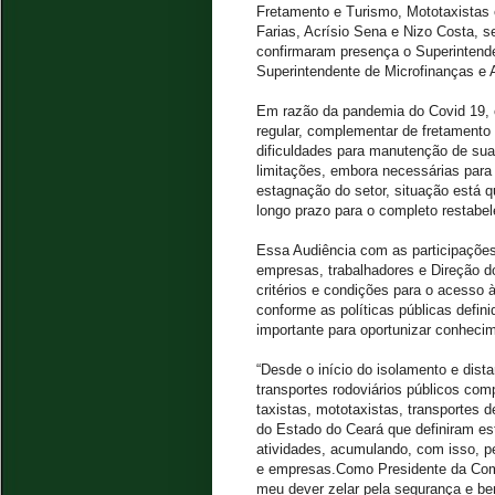
Fretamento e Turismo, Mototaxistas 
Farias, Acrísio Sena e Nizo Costa, 
confirmaram presença o Superintend
Superintendente de Microfinanças e A
Em razão da pandemia do Covid 19, c
regular, complementar de fretamento 
dificuldades para manutenção de suas
limitações, embora necessárias para
estagnação do setor, situação está q
longo prazo para o completo restabe
Essa Audiência com as participações
empresas, trabalhadores e Direção d
critérios e condições para o acesso
conforme as políticas públicas def
importante para oportunizar conhecim
“Desde o início do isolamento e dist
transportes rodoviários públicos co
taxistas, mototaxistas, transportes
do Estado do Ceará que definiram es
atividades, acumulando, com isso, pe
e empresas.Como Presidente da Comi
meu dever zelar pela segurança e be