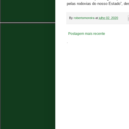
pelas rodovias do nosso Estado”, de
By
robertomoreira
at
julho 02, 2020
Postagem mais recente
.