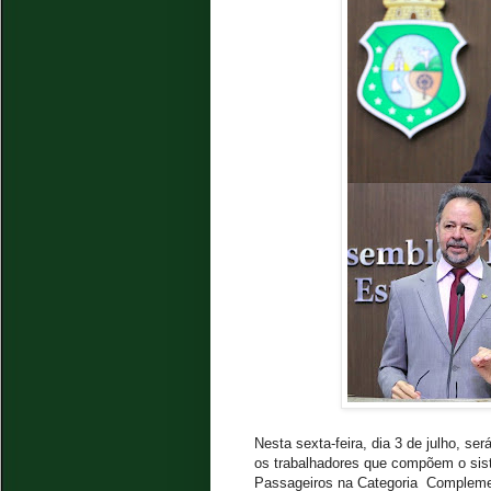
Nesta sexta-feira, dia 3 de julho, se
os trabalhadores que compõem o sist
Passageiros na Categoria Complemen