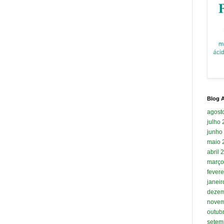
Blog A
agost
julho
junho
maio 
abril 
março
fevere
janei
dezem
novem
outub
setem