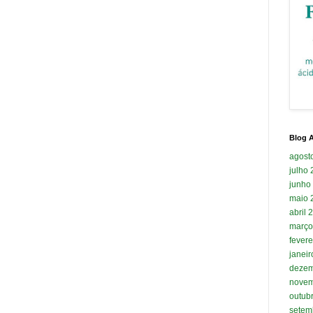
Blog A
agost
julho
junho
maio 
abril 
março
fevere
janei
dezem
novem
outub
setem