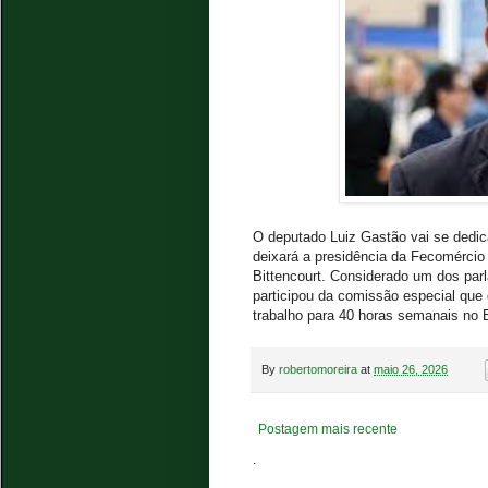
O deputado Luiz Gastão vai se dedica
deixará a presidência da Fecomércio
Bittencourt. Considerado um dos par
participou da comissão especial que 
trabalho para 40 horas semanais no B
By
robertomoreira
at
maio 26, 2026
Postagem mais recente
.