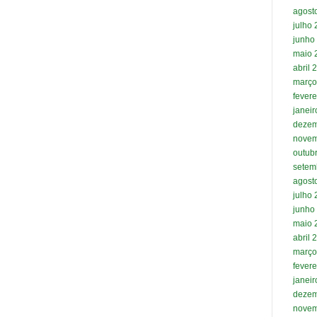
agost
julho
junho
maio 
abril 
março
fevere
janei
dezem
novem
outub
setem
agost
julho
junho
maio 
abril 
março
fevere
janei
dezem
novem