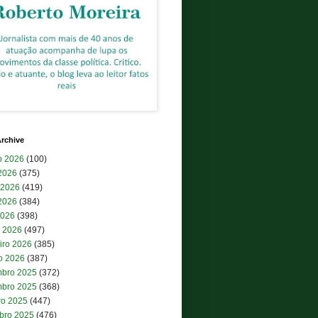
rchive
o 2026
(100)
 2026
(375)
 2026
(419)
2026
(384)
2026
(398)
 2026
(497)
iro 2026
(385)
ro 2026
(387)
bro 2025
(372)
bro 2025
(368)
ro 2025
(447)
bro 2025
(476)