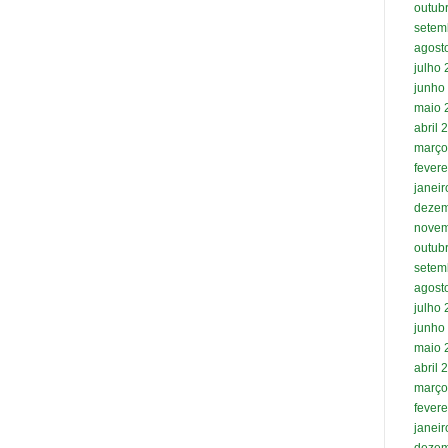
outub
setem
agost
julho
junho
maio 
abril 
março
fevere
janei
dezem
novem
outub
setem
agost
julho
junho
maio 
abril 
março
fevere
janei
dezem