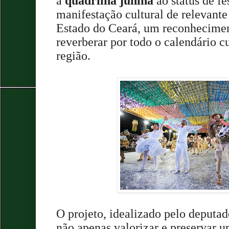
a
quadrilha junina
ao status de fe
manifestação cultural de relevante
Estado do Ceará, um reconhecime
reverberar por todo o calendário c
região.
O projeto, idealizado pelo deputa
não apenas valorizar e preservar u