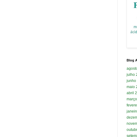
Blog A
agost
julho
junho
maio 
abril 
março
fevere
janei
dezem
novem
outub
setem