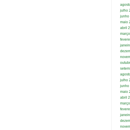
agost
julho
junho
maio 
abril 
março
fevere
janei
dezem
novem
outub
setem
agost
julho
junho
maio 
abril 
março
fevere
janei
dezem
novem