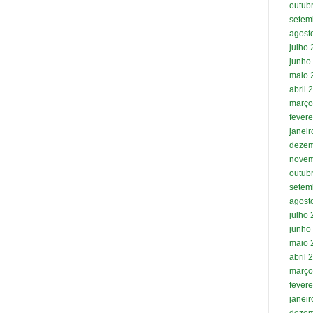
outub
setem
agost
julho
junho
maio 
abril 
março
fevere
janei
dezem
novem
outub
setem
agost
julho
junho
maio 
abril 
março
fevere
janei
dezem