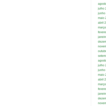
agost
julho
junho
maio 
abril 
março
fevere
janei
dezem
novem
outub
setem
agost
julho
junho
maio 
abril 
março
fevere
janei
dezem
novem