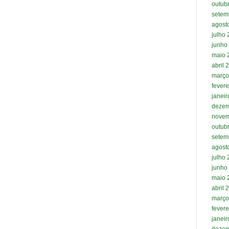
outub
setem
agost
julho
junho
maio 
abril 
março
fevere
janei
dezem
novem
outub
setem
agost
julho
junho
maio 
abril 
março
fevere
janei
dezem