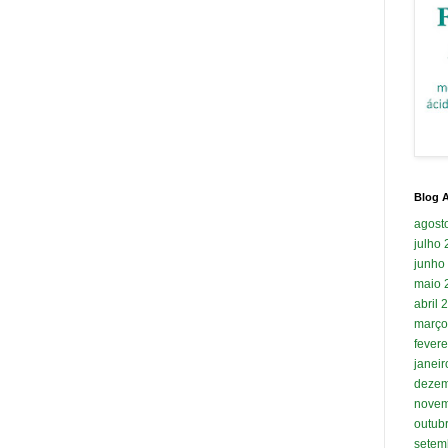
Blog A
agost
julho
junho
maio 
abril 
março
fevere
janei
dezem
novem
outub
setem