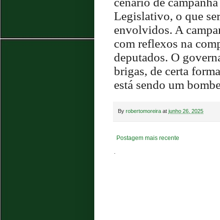
cenário de campanha e
Legislativo, o que se
envolvidos. A campan
com reflexos na compo
deputados. O governa
brigas, de certa form
está sendo um bombei
By
robertomoreira
at
junho 26, 2025
Postagem mais recente
.