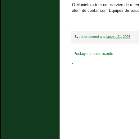
O Município tem um serviço de referê
além de contar com Equipes de Saúd
By
robertomoreira
at
janeiro 21, 2025
Postagem mais recente
.