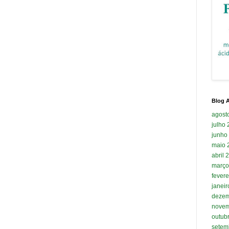
Blog A
agost
julho
junho
maio 
abril 
março
fevere
janei
dezem
novem
outub
setem