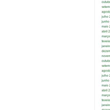
outub
setem
agost
julho
junho
maio 
abril 
março
fevere
janei
dezem
novem
outub
setem
agost
julho
junho
maio 
abril 
março
fevere
janei
dezem