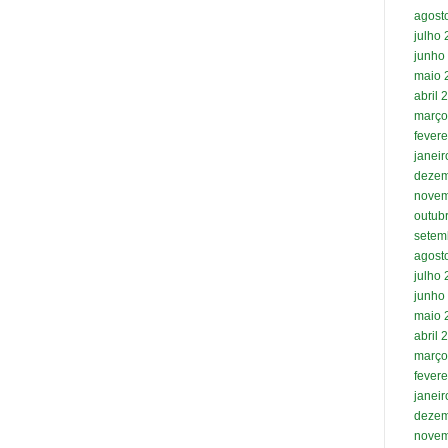
agost
julho
junho
maio 
abril 
março
fevere
janei
dezem
novem
outub
setem
agost
julho
junho
maio 
abril 
março
fevere
janei
dezem
novem