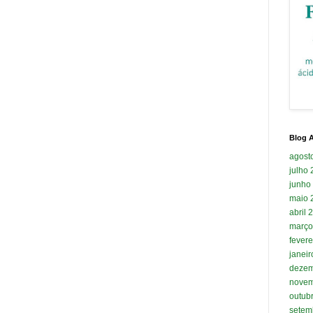
Blog A
agost
julho
junho
maio 
abril 
março
fevere
janei
dezem
novem
outub
setem