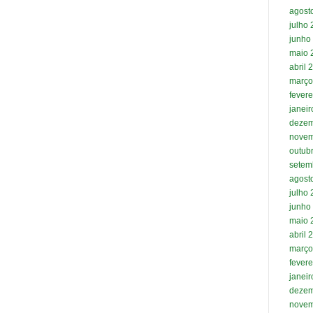
agost
julho
junho
maio 
abril 
março
fevere
janei
dezem
novem
outub
setem
agost
julho
junho
maio 
abril 
março
fevere
janei
dezem
novem