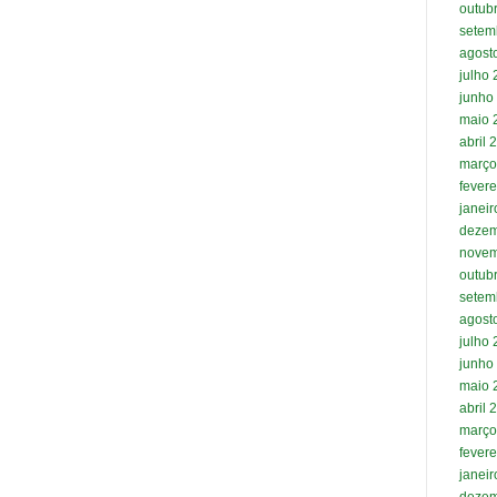
outub
setem
agost
julho
junho
maio 
abril 
março
fevere
janei
dezem
novem
outub
setem
agost
julho
junho
maio 
abril 
março
fevere
janei
dezem