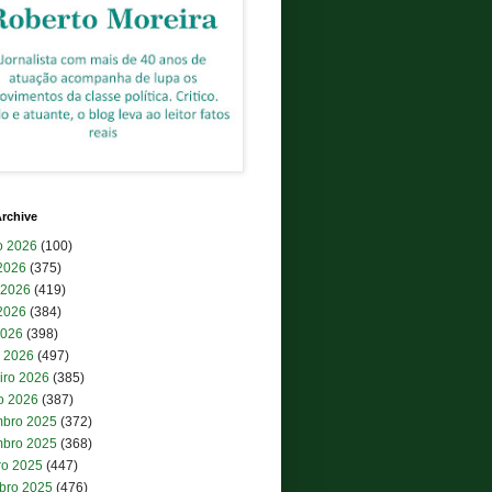
rchive
o 2026
(100)
 2026
(375)
 2026
(419)
2026
(384)
2026
(398)
 2026
(497)
iro 2026
(385)
ro 2026
(387)
bro 2025
(372)
bro 2025
(368)
ro 2025
(447)
bro 2025
(476)