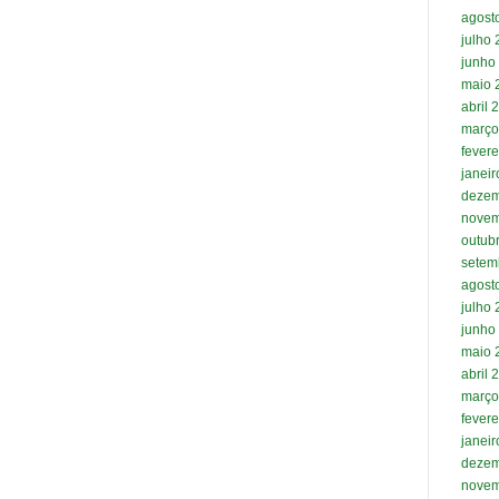
agost
julho
junho
maio 
abril 
março
fevere
janei
dezem
novem
outub
setem
agost
julho
junho
maio 
abril 
março
fevere
janei
dezem
novem