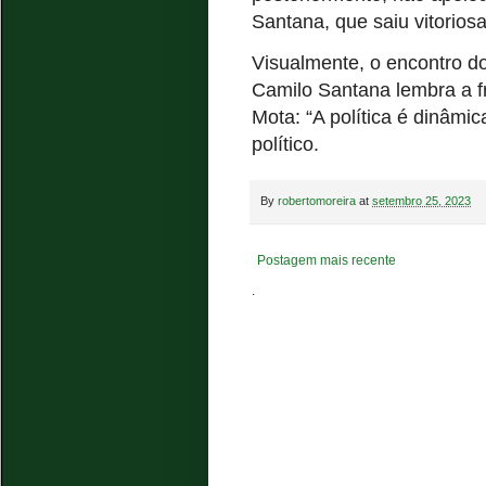
Santana, que saiu vitorios
Visualmente, o encontro do
Camilo Santana lembra a 
Mota: “A política é dinâmi
político.
By
robertomoreira
at
setembro 25, 2023
Postagem mais recente
.