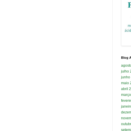
Blog A
agost
julho
junho
maio 
abril 
março
fevere
janei
dezem
novem
outub
setem