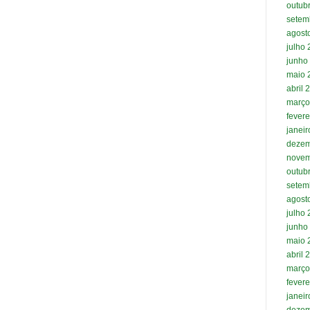
outub
setem
agost
julho
junho
maio 
abril 
março
fevere
janei
dezem
novem
outub
setem
agost
julho
junho
maio 
abril 
março
fevere
janei
dezem