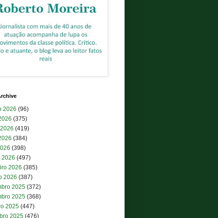
rchive
o 2026
(96)
 2026
(375)
 2026
(419)
2026
(384)
2026
(398)
 2026
(497)
iro 2026
(385)
ro 2026
(387)
bro 2025
(372)
bro 2025
(368)
ro 2025
(447)
bro 2025
(476)