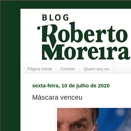
Página inicial
Contato
Quem sou eu
sexta-feira, 10 de julho de 2020
Máscara venceu