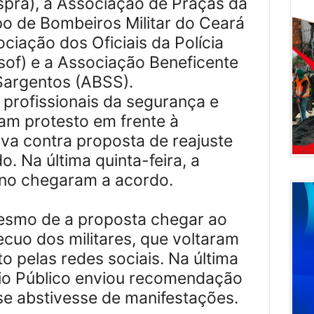
spra), a Associação de Praças da
rpo de Bombeiros Militar do Ceará
ciação dos Oficiais da Polícia
ssof) e a Associação Beneficente
Sargentos (ABSS).
profissionais da segurança e
ram protesto em frente à
iva contra proposta de reajuste
o. Na última quinta-feira, a
rno chegaram a acordo.
mesmo de a proposta chegar ao
ecuo dos militares, que voltaram
o pelas redes sociais. Na última
ério Público enviou recomendação
se abstivesse de manifestações.