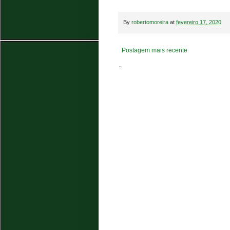
By
robertomoreira
at
fevereiro 17, 2020
Postagem mais recente
.