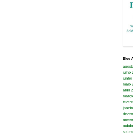
Blog A
agost
julho
junho
maio 
abril 
março
fevere
janei
dezem
novem
outub
setem