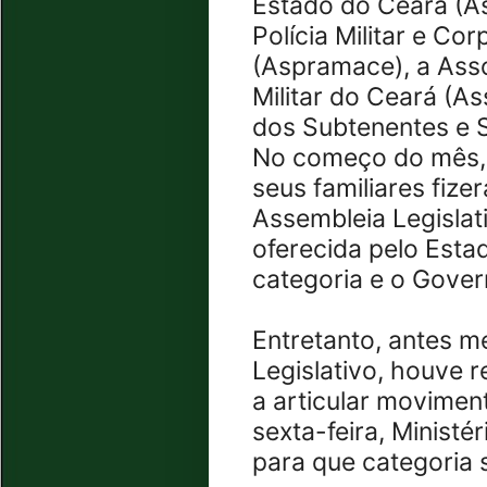
Estado do Ceará (A
Polícia Militar e Co
(Aspramace), a Asso
Militar do Ceará (A
dos Subtenentes e 
No começo do mês, 
seus familiares fize
Assembleia Legislat
oferecida pelo Estad
categoria e o Gove
Entretanto, antes 
Legislativo, houve r
a articular moviment
sexta-feira, Minist
para que categoria 