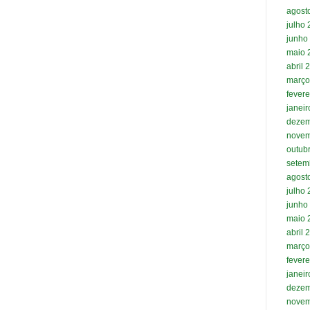
agost
julho
junho
maio 
abril 
março
fevere
janei
dezem
novem
outub
setem
agost
julho
junho
maio 
abril 
março
fevere
janei
dezem
novem