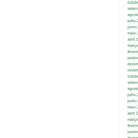
outub
setem
agost
julho
junho
maio 
abril 
março
fevere
janei
dezem
novem
outub
setem
agost
julho
junho
maio 
abril 
março
fevere
janei
dezem